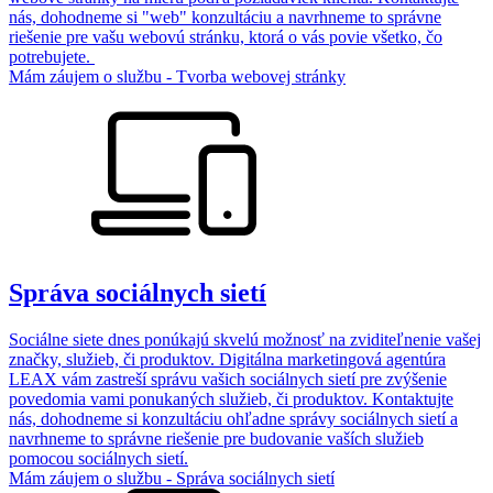
nás, dohodneme si "web" konzultáciu a navrhneme to správne
riešenie pre vašu webovú stránku, ktorá o vás povie všetko, čo
potrebujete.
Mám záujem o službu - Tvorba webovej stránky
Správa sociálnych sietí
Sociálne siete dnes ponúkajú skvelú možnosť na zviditeľnenie vašej
značky, služieb, či produktov. Digitálna marketingová agentúra
LEAX vám zastreší správu vašich sociálnych sietí pre zvýšenie
povedomia vami ponukaných služieb, či produktov. Kontaktujte
nás, dohodneme si konzultáciu ohľadne správy sociálnych sietí a
navrhneme to správne riešenie pre budovanie vaších služieb
pomocou sociálnych sietí.
Mám záujem o službu - Správa sociálnych sietí