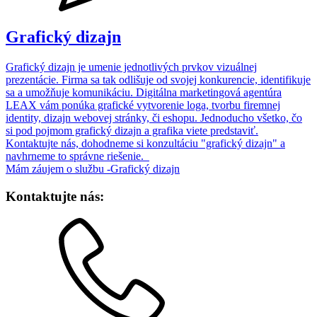
Grafický dizajn
Grafický dizajn je umenie jednotlivých prvkov vizuálnej
prezentácie. Firma sa tak odlišuje od svojej konkurencie, identifikuje
sa a umožňuje komunikáciu. Digitálna marketingová agentúra
LEAX vám ponúka grafické vytvorenie loga, tvorbu firemnej
identity, dizajn webovej stránky, či eshopu. Jednoducho všetko, čo
si pod pojmom grafický dizajn a grafika viete predstaviť.
Kontaktujte nás, dohodneme si konzultáciu "grafický dizajn" a
navhrneme to správne riešenie.
Mám záujem o službu -Grafický dizajn
Kontaktujte nás: