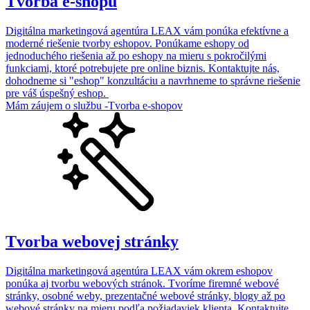
Tvorba e-shopu
Digitálna marketingová agentúra LEAX vám ponúka efektívne a
moderné riešenie tvorby eshopov. Ponúkame eshopy od
jednoduchého riešenia až po eshopy na mieru s pokročilými
funkciami, ktoré potrebujete pre online biznis. Kontaktujte nás,
dohodneme si "eshop" konzultáciu a navrhneme to správne riešenie
pre váš úspešný eshop.
Mám záujem o službu -Tvorba e-shopov
Tvorba webovej stránky
Digitálna marketingová agentúra LEAX vám okrem eshopov
ponúka aj tvorbu webových stránok. Tvoríme firemné webové
stránky, osobné weby, prezentačné webové stránky, blogy až po
webové stránky na mieru podľa požiadaviek klienta. Kontaktujte