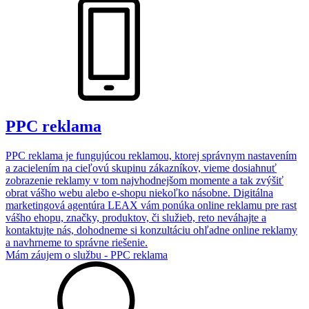
PPC reklama
PPC reklama je fungujúcou reklamou, ktorej správnym nastavením
a zacielením na cieľovú skupinu zákazníkov, vieme dosiahnuť
zobrazenie reklamy v tom najvhodnejšom momente a tak zvýšiť
obrat vášho webu alebo e-shopu niekoľko násobne. Digitálna
marketingová agentúra LEAX vám ponúka online reklamu pre rast
vášho ehopu, značky, produktov, či služieb, reto neváhajte a
kontaktujte nás, dohodneme si konzultáciu ohľadne online reklamy
a navhrneme to správne riešenie.
Mám záujem o službu - PPC reklama