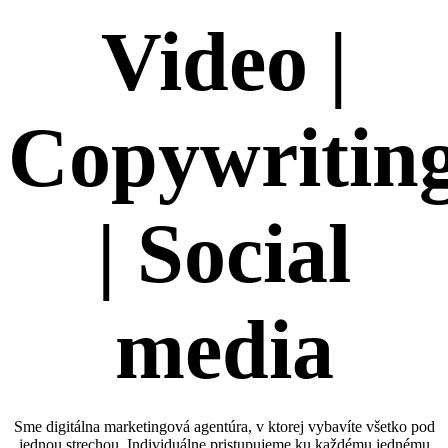
Video |
Copywritin
| Social
media
Sme digitálna marketingová agentúra, v ktorej vybavíte všetko pod
jednou strechou. Individuálne pristupujeme ku každému jednému