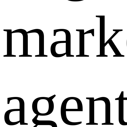
mark
agen