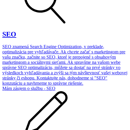
SEO
SEO znamená Search Engine Optimization, v preklade,
optimalizácia pre vyhľadávače. Ak chcete začať s marketingom pre
vašu značku, začnite so SEO, ktoré je prepojené s obsahovým
marketingom a sociálnymi sieťami. Ak spravíme na vašom webe
správne SEO optimalizáciu, môžete sa dostať na prvé stránky vo
výsledkoch vyhľadávania a zvýši sa tým návštevnosť vašej webovej
stránky či eshopu. Kontaktujte nás, dohodneme si "SEO"
konzutáciu a navhrneme to správne riešenie.
Mám záujem o službu - SEO