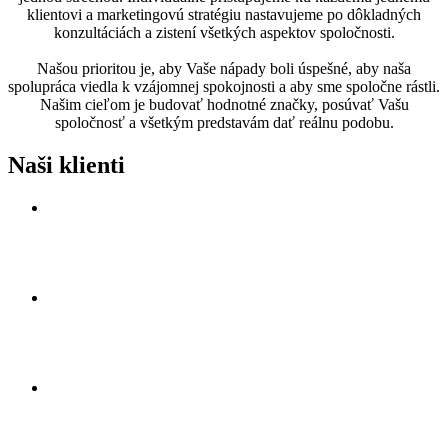
klientovi a marketingovú stratégiu nastavujeme po dôkladných
konzultáciách a zistení všetkých aspektov spoločnosti.
Našou prioritou je, aby Vaše nápady boli úspešné, aby naša
spolupráca viedla k vzájomnej spokojnosti a aby sme spoločne rástli.
Našim cieľom je budovať hodnotné značky, posúvať Vašu
spoločnosť a všetkým predstavám dať reálnu podobu.
Naši klienti