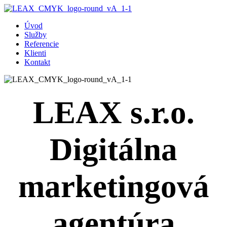
Úvod
Služby
Referencie
Klienti
Kontakt
LEAX s.r.o.
Digitálna
marketingová
agentúra