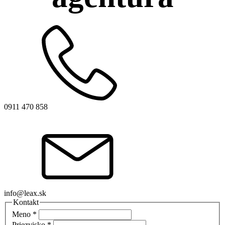
0911 470 858
info@leax.sk
Kontakt
Meno
*
Priezvisko
*