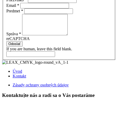
Email
*
Predmet
*
Správa
*
reCAPTCHA
Odoslať
If you are human, leave this field blank.
Úvod
Kontakt
Zásady ochrany osobných údajov
Kontaktujte nás a radi sa o Vás postaráme
© 2020 Všetky práva vyhradené LEAX s.r.o.